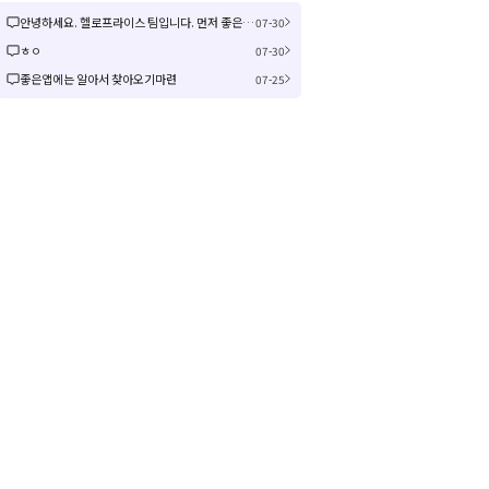
안녕하세요. 헬로프라이스 팀입니다. 먼저 좋은 제안을 주셔서 감사합니다! 신규 커뮤니티 연동은 작업이 크게 예상되어 검토 후 진행여부, 진행 시 추가 일정을 공유드리겠습니다! 감사합니다.
07-30
ㅎㅇ
07-30
좋은앱에는 알아서 찾아오기마련
07-25