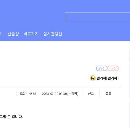
기
선물샵
바로가기
실시간갱신
0
0
관리자[관리자]
조회수 4368
2023-07-19 09:30
[수정됨]
신고
목록
그램 봇
입니다.