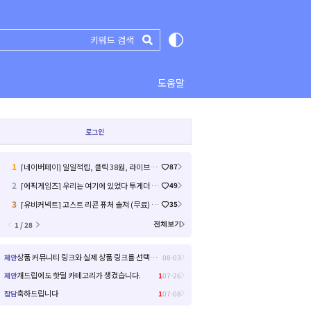
도움말
로그인
1
[네이버페이] 일일적립, 클릭 38원, 라이브예고 2원 (13)
87
2
[에픽게임즈] 우리는 여기에 있었다 투게더 (무료) (4)
49
3
[유비커넥트] 고스트 리콘 퓨처 솔져 (무료) (20)
35
1 / 28
전체보기
상품 커뮤니티 링크와 실제 상품 링크를 선택해서 들어갈 수 있으면 좋을거 같아요!
제안
08-03
개드립에도 핫딜 카테고리가 생겼습니다.
제안
1
07-26
축하드립니다
잡담
1
07-08