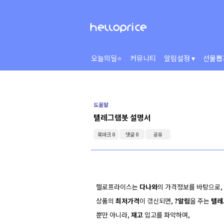
오늘의딜⭐
커뮤니티
알림설정 ▾
선물뽑
도움말
텔레그램봇 설명서
북마크 0
댓글 0
공유
헬로프라이스는
다나와
의 가격정보를 바탕으로,
상품의
최저가격
이 갱신되면,
?알림
을 주는
텔레
뿐만 아니라,
재고
입고를 파악하며,