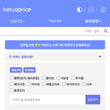
오늘의딜⭐
커뮤니티
알림설정 ▾
일주일 동안
구글
키워드는 무려 2명 사용자가 등록했어요!
일주일 동안
참치
키워드는 무려 7명 사용자가 등록했어요!
💡 키워드 알림이란?
▼
일주일 동안
펩시
키워드는 무려 6명 사용자가 등록했어요!
전체선택
전체해제
일주일 동안
비비고
키워드는 무려 5명 사용자가 등록했어요!
뽐뿌[알리/해외포함]
클리앙
다모앙
루리웹
일주일 동안
삼다수
키워드는 무려 5명 사용자가 등록했어요!
퀘이사존
어미새
에펨코리아
아카라이브
더쿠
쿨엔조이
일주일 동안
알뜰
키워드는 무려 5명 사용자가 등록했어요!
알림추가
일주일 동안
프로틴
키워드는 무려 4명 사용자가 등록했어요!