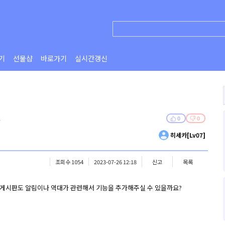
기
선물샵
바로가기
실시간갱신
.
0
0
히세카[Lv07]
조회수 1054
2023-07-26 12:18
신고
목록
게시판도 알림이나 역대가 관련해서 기능을 추가해주실 수 있을까요?