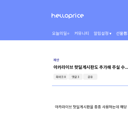
오늘의딜⭐
커뮤니티
알림설정 ▾
선물뽑
제안
아카라이브 핫딜게시판도 추가해 주실 수..
북마크 0
댓글 3
공유
아카라이브 핫딜게시판을 종종 사용하는데 해당 