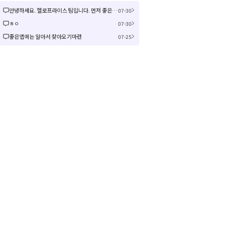
안녕하세요. 헬로프라이스 팀입니다. 먼저 좋은 제안을 주셔서 감사합니다! 신규 커뮤니티 연동은 작업이 크게 예상되어 검토 후 진행여부, 진행 시 추가 일정을 공유드리겠습니다! 감사합니다.
07-30
ㅎㅇ
07-30
좋은앱에는 알아서 찾아오기마련
07-25