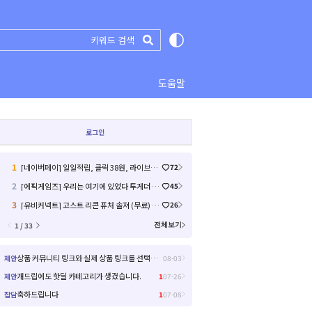
도움말
로그인
1
[네이버페이] 일일적립, 클릭 38원, 라이브예고 2원 (12)
72
2
[에픽게임즈] 우리는 여기에 있었다 투게더 (무료) (3)
45
3
[유비커넥트] 고스트 리콘 퓨처 솔져 (무료) (19)
26
1 / 33
전체보기
상품 커뮤니티 링크와 실제 상품 링크를 선택해서 들어갈 수 있으면 좋을거 같아요!
제안
08-03
개드립에도 핫딜 카테고리가 생겼습니다.
제안
1
07-26
축하드립니다
잡담
1
07-08