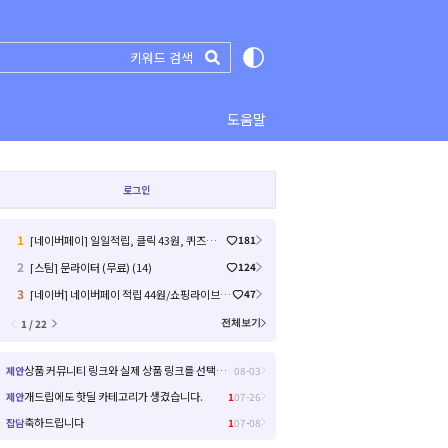
도움말
로그인
1
[네이버페이] 일일적립, 클릭 43원, 퀴즈미션, 라이브예고 17원 (26)
181
2
[스팀] 문라이터 (무료) (14)
124
3
[네이버] 네이버페이 적립 44원/쇼핑라이브/12원 종합 차트 (26.8.6) (원 10 원 / 배송비 0)
47
1 / 22
전체보기
상품 커뮤니티 링크와 실제 상품 링크를 선택해서 들어갈 수 있으면 좋을거 같아요!
제안
08-03
개드립에도 핫딜 카테고리가 생겼습니다.
제안
1
07-26
축하드립니다
잡담
1
07-08