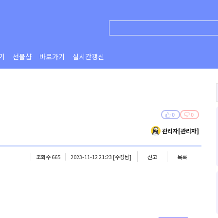
기
선물샵
바로가기
실시간갱신
0
0
관리자[관리자]
조회수 665
2023-11-12 21:23
[수정됨]
신고
목록