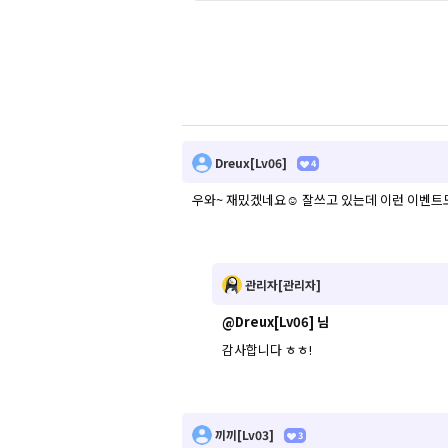
Dreux[Lv06]
4
우와~ 재밌겠네요☺️ 잘쓰고 있는데 이런 이벤트
관리자[관리자]
@Dreux[Lv06]
님
감사합니다 ㅎㅎ!
끼끼[Lv03]
3