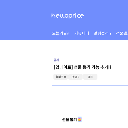
오늘의딜⭐
커뮤니티
알림설정 ▾
선물뽑
공지
[업데이트] 선물 뽑기 기능 추가!!
북마크 0
댓글 6
공유