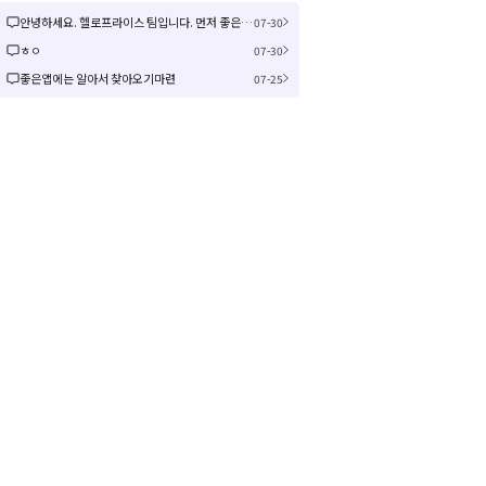
안녕하세요. 헬로프라이스 팀입니다. 먼저 좋은 제안을 주셔서 감사합니다! 신규 커뮤니티 연동은 작업이 크게 예상되어 검토 후 진행여부, 진행 시 추가 일정을 공유드리겠습니다! 감사합니다.
07-30
ㅎㅇ
07-30
좋은앱에는 알아서 찾아오기마련
07-25