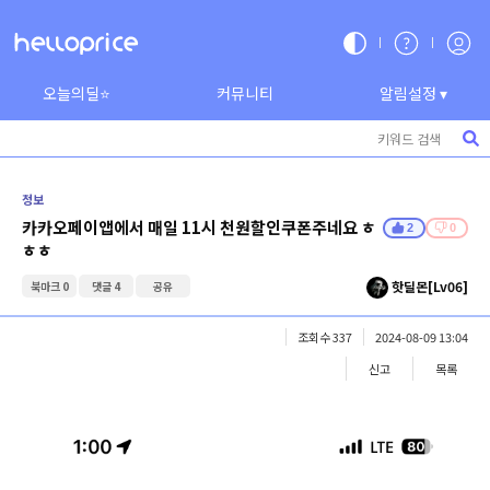
오늘의딜⭐
커뮤니티
알림설정 ▾
정보
카카오페이앱에서 매일 11시 천원할인쿠폰주네요 ㅎ
2
0
ㅎㅎ
핫딜몬[Lv06]
북마크 0
댓글 4
공유
조회수 337
2024-08-09 13:04
신고
목록