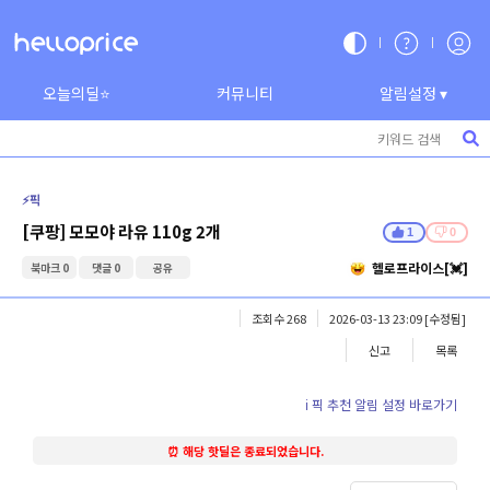
오늘의딜⭐
커뮤니티
알림설정 ▾
⚡️픽
[쿠팡] 모모야 라유 110g 2개
1
0
헬로프라이스[💓]
북마크 0
댓글 0
공유
조회수 268
2026-03-13 23:09
[수정됨]
신고
목록
ℹ️ 픽 추천 알림 설정 바로가기
⏰ 해당 핫딜은 종료되었습니다.