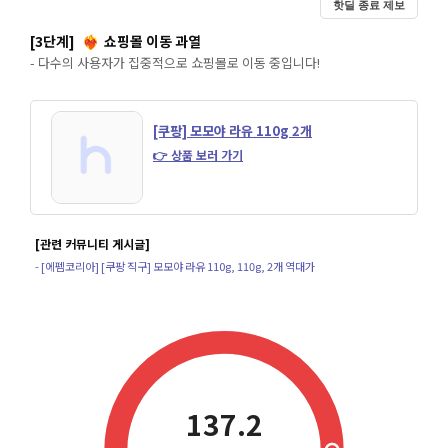
핫딜 종료 제보
[3단계]
쇼핑몰 이동 과열
❤️‍🔥
- 다수의 사용자가 집중적으로 쇼핑몰로 이동 중입니다!
[쿠팡] 모모야 라유 110g 2개
👉 상품 보러 가기
[관련 커뮤니티 게시글]
- [에펨코리아] [쿠팡 직구] 모모야 라유 110g, 110g, 2개 역대가
137.2