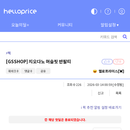
오늘의딜⭐
커뮤니티
알림설정 ▾
⚡️픽
[GSSHOP] 지오다노 머슬핏 반팔티
0
0
헬로프라이스[💓]
북마크 0
댓글 0
공유
조회수 226
2026-03-14 00:59
[수정됨]
신고
목록
ℹ️ 픽 추천 알림 설정 바로가기
⏰ 해당 핫딜은 종료되었습니다.