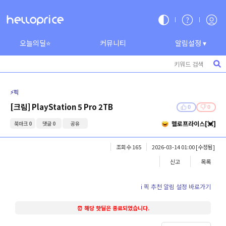
오늘의딜⭐
커뮤니티
알림설정 ▾
⚡️픽
[크림] PlayStation 5 Pro 2TB
0
0
헬로프라이스[💓]
북마크 0
댓글 0
공유
조회수 165
2026-03-14 01:00
[수정됨]
신고
목록
ℹ️ 픽 추천 알림 설정 바로가기
⏰ 해당 핫딜은 종료되었습니다.