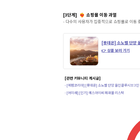
[3단계]
쇼핑몰 이동 과열
❤️‍🔥
- 다수의 사용자가 집중적으로 쇼핑몰로 이동 
[롯데온] 소노벨 단양 
👉 상품 보러 가기
[관련 커뮤니티 게시글]
- [에펨코리아] [롯데온] 소노벨 단양 올인클루시브 3인 PK
- [어미새] [인기] 예스아이씨 폐쇄몰 리스탁