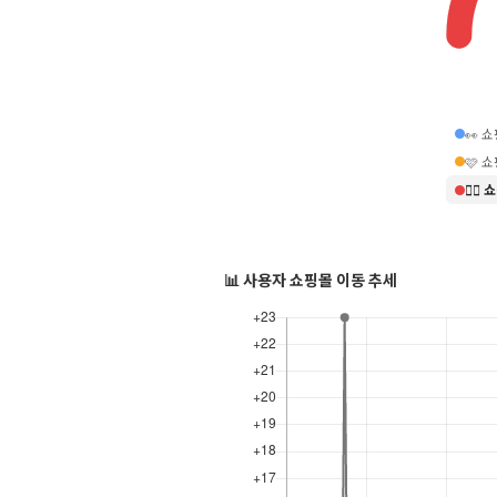
👀 
🩷 
❤️‍
📊 사용자 쇼핑몰 이동 추세