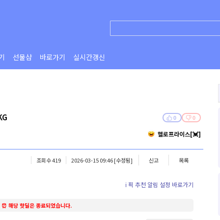
기
선물샵
바로가기
실시간갱신
KG
0
0
헬로프라이스[💓]
조회수 419
2026-03-15 09:46
[수정됨]
신고
목록
ℹ️ 픽 추천 알림 설정 바로가기
⏰ 해당 핫딜은 종료되었습니다.