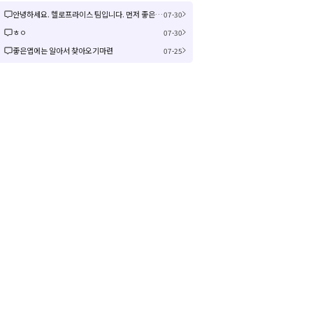
안녕하세요. 헬로프라이스 팀입니다. 먼저 좋은 제안을 주셔서 감사합니다! 신규 커뮤니티 연동은 작업이 크게 예상되어 검토 후 진행여부, 진행 시 추가 일정을 공유드리겠습니다! 감사합니다.
07-30
ㅎㅇ
07-30
좋은앱에는 알아서 찾아오기마련
07-25