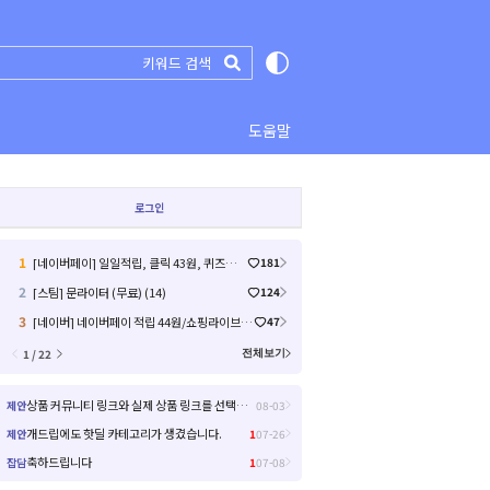
도움말
로그인
1
[네이버페이] 일일적립, 클릭 43원, 퀴즈미션, 라이브예고 17원 (26)
181
2
[스팀] 문라이터 (무료) (14)
124
3
[네이버] 네이버페이 적립 44원/쇼핑라이브/12원 종합 차트 (26.8.6) (원 10 원 / 배송비 0)
47
1 / 22
전체보기
상품 커뮤니티 링크와 실제 상품 링크를 선택해서 들어갈 수 있으면 좋을거 같아요!
제안
08-03
개드립에도 핫딜 카테고리가 생겼습니다.
제안
1
07-26
축하드립니다
잡담
1
07-08