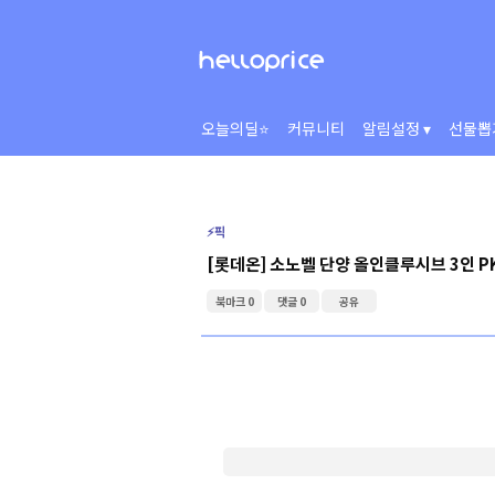
오늘의딜⭐
커뮤니티
알림설정 ▾
선물뽑
⚡️픽
[롯데온] 소노벨 단양 올인클루시브 3인 P
북마크 0
댓글 0
공유