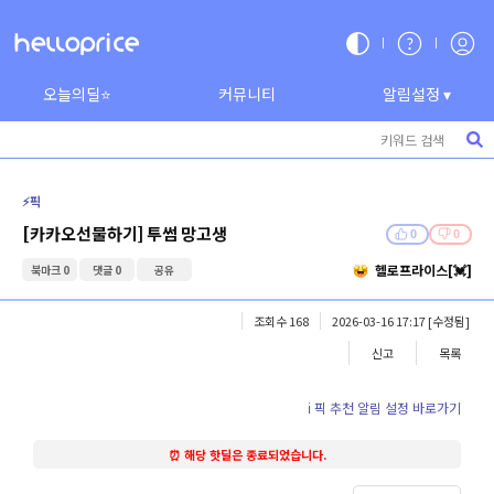
오늘의딜⭐
커뮤니티
알림설정 ▾
⚡️픽
[카카오선물하기] 투썸 망고생
0
0
헬로프라이스[💓]
북마크 0
댓글 0
공유
조회수 168
2026-03-16 17:17
[수정됨]
신고
목록
ℹ️ 픽 추천 알림 설정 바로가기
⏰ 해당 핫딜은 종료되었습니다.