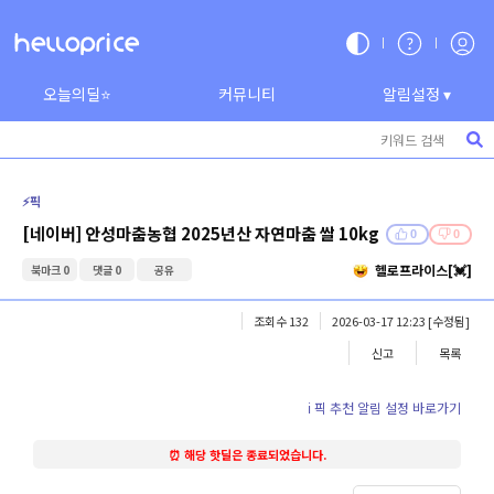
오늘의딜⭐
커뮤니티
알림설정 ▾
⚡️픽
[네이버] 안성마춤농협 2025년산 자연마춤 쌀 10kg
0
0
헬로프라이스[💓]
북마크 0
댓글 0
공유
조회수 132
2026-03-17 12:23
[수정됨]
신고
목록
ℹ️ 픽 추천 알림 설정 바로가기
⏰ 해당 핫딜은 종료되었습니다.