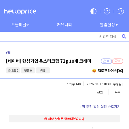
오늘의딜⭐
커뮤니티
알림설정 ▾
⚡️픽
[네이버] 한성기업 몬스터크랩 72g 10개 크래미
0
0
헬로프라이스[💓]
북마크 0
댓글 0
공유
조회수 140
2026-03-17 18:42
[수정됨]
신고
목록
ℹ️ 픽 추천 알림 설정 바로가기
⏰ 해당 핫딜은 종료되었습니다.