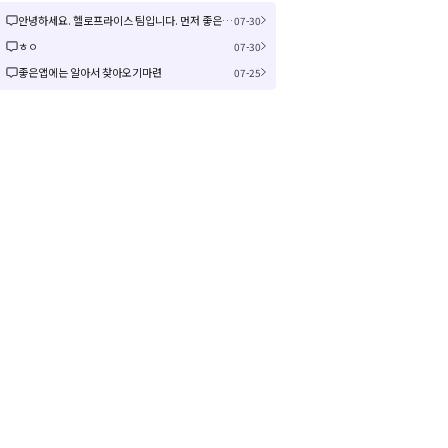
안녕하세요. 헬로프라이스 팀입니다. 먼저 좋은 제안을 주셔서 감사합니다! 신규 커뮤니티 연동은 작업이 크게 예상되어 검토 후 진행여부, 진행 시 추가 일정을 공유드리겠습니다! 감사합니다.
07-30
ㅎㅇ
07-30
좋은앱에는 알아서 찾아오기마련
07-25