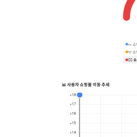
👀 
🩷 
❤️‍
📊 사용자 쇼핑몰 이동 추세