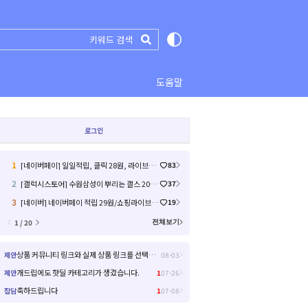
도움말
로그인
1
[네이버페이] 일일적립, 클릭 28원, 라이브예고 1원 (12)
83
2
[갤럭시스토어] 수원삼성이 뿌리는 갤스 2000원 쿠폰 (0원 / 배송비 무료)
37
3
[네이버] 네이버페이 적립 29원/쇼핑라이브/12원 종합 차트 (26.8.9) (원 10 원 / 배송비 0)
19
1 / 20
전체보기
상품 커뮤니티 링크와 실제 상품 링크를 선택해서 들어갈 수 있으면 좋을거 같아요!
제안
08-03
개드립에도 핫딜 카테고리가 생겼습니다.
제안
1
07-26
축하드립니다
잡담
1
07-08