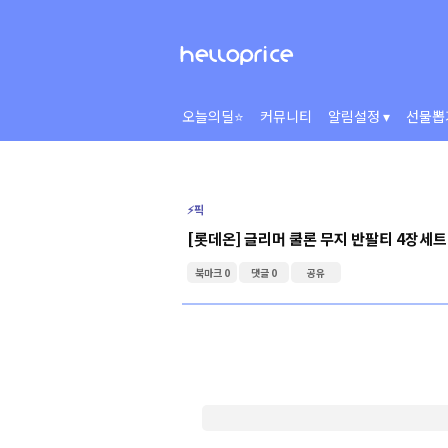
오늘의딜⭐
커뮤니티
알림설정 ▾
선물뽑
⚡️픽
[롯데온] 글리머 쿨론 무지 반팔티 4장세트
북마크 0
댓글 0
공유