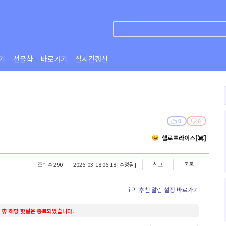
기
선물샵
바로가기
실시간갱신
0
0
헬로프라이스[💓]
조회수 290
2026-03-18 06:18
[수정됨]
신고
목록
ℹ️ 픽 추천 알림 설정 바로가기
⏰ 해당 핫딜은 종료되었습니다.