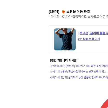
[3단계]
쇼핑몰 이동 과열
❤️‍🔥
- 다수의 사용자가 집중적으로 쇼핑몰로 이동 
[롯데온] 글리머 쿨론 
👉 상품 보러 가기
[관련 커뮤니티 게시글]
- [에펨코리아] [롯데온] 글리머 기능성 쿨론 무지 반팔
- [어미새] [패션] 톰브라운 젤카야노 블랙 소량 재입고
- [어미새] [인기] 글리머 기능성 쿨론 반팔 4팩 19,91