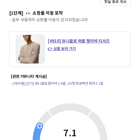
핫딜 종료 제보
[1단계]
쇼핑몰 이동 포착
👀
- 일부 사용자의 쇼핑몰 이동이 감지되었습니다!
[4910] 유니클로 와플 헨리넥 티셔츠
👉 상품 보러 가기
[관련 커뮤니티 게시글]
- [어미새] [인기] 유니클로 헨리넥 1.6발, UV컷 프로텍션 파카 3.1발
7.1