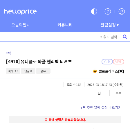
오늘의딜⭐
커뮤니티
알림설정 ▾
⚡️픽
[4910] 유니클로 와플 헨리넥 티셔츠
0
0
헬로프라이스[💓]
북마크 0
댓글 0
공유
조회수 164
2026-03-18 17:43
[수정됨]
신고
목록
ℹ️ 픽 추천 알림 설정 바로가기
⏰ 해당 핫딜은 종료되었습니다.