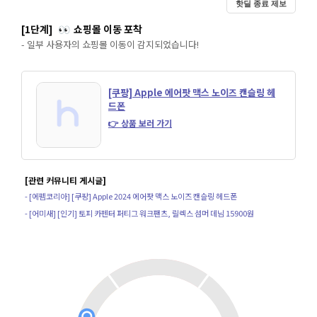
핫딜 종료 제보
[1단계]
쇼핑몰 이동 포착
👀
- 일부 사용자의 쇼핑몰 이동이 감지되었습니다!
[쿠팡] Apple 에어팟 맥스 노이즈 캔슬링 헤
드폰
👉 상품 보러 가기
[관련 커뮤니티 게시글]
- [에펨코리아] [쿠팡] Apple 2024 에어팟 맥스 노이즈 캔슬링 헤드폰
- [어미새] [인기] 토피 카펜터 퍼티그 워크팬츠, 릴렉스 섬머 데님 15900원