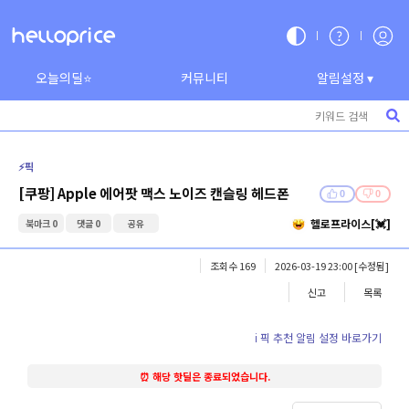
오늘의딜⭐
커뮤니티
알림설정 ▾
⚡️픽
[쿠팡] Apple 에어팟 맥스 노이즈 캔슬링 헤드폰
0
0
헬로프라이스[💓]
북마크 0
댓글 0
공유
조회수 169
2026-03-19 23:00
[수정됨]
신고
목록
ℹ️ 픽 추천 알림 설정 바로가기
⏰ 해당 핫딜은 종료되었습니다.