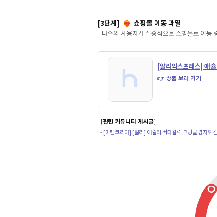
[3단계]
쇼핑몰 이동 과열
❤️‍🔥
- 다수의 사용자가 집중적으로 쇼핑몰로 이동 
[알리익스프레스] 애슐
👉 상품 보러 가기
[관련 커뮤니티 게시글]
- [에펨코리아] [알리] 애슐리 버터갈릭 크링클 감자튀김