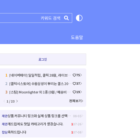
도움말
로그인
1
[네이버페이] 일일적립, 클릭 28원, 라이브예고 1원 (11)
75
2
[갤럭시스토어] 수원삼성이 뿌리는 갤스 2000원 쿠폰 (0원 / 배송비 무료)
37
3
[스팀] Moonlighter 외 1종 (0원 / 배송비 무료)
19
1 / 23
전체보기
상품 커뮤니티 링크와 실제 상품 링크를 선택해서 들어갈 수 있으면 좋을거 같아요!
제안
08-03
개드립에도 핫딜 카테고리가 생겼습니다.
제안
1
07-26
축하드립니다
잡담
1
07-08