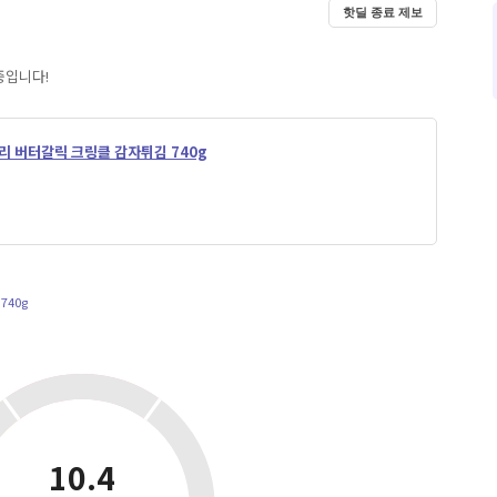
핫딜 종료 제보
중입니다!
리 버터갈릭 크링클 감자튀김 740g
740g
10.4