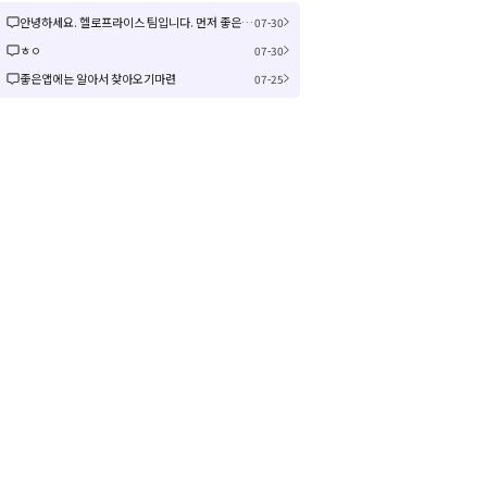
안녕하세요. 헬로프라이스 팀입니다. 먼저 좋은 제안을 주셔서 감사합니다! 신규 커뮤니티 연동은 작업이 크게 예상되어 검토 후 진행여부, 진행 시 추가 일정을 공유드리겠습니다! 감사합니다.
07-30
ㅎㅇ
07-30
좋은앱에는 알아서 찾아오기마련
07-25