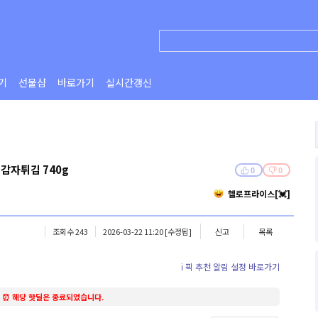
기
선물샵
바로가기
실시간갱신
감자튀김 740g
0
0
헬로프라이스[💓]
조회수 243
2026-03-22 11:20
[수정됨]
신고
목록
ℹ️ 픽 추천 알림 설정 바로가기
⏰ 해당 핫딜은 종료되었습니다.