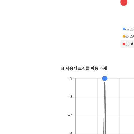
👀 
🩷 
❤️‍
📊 사용자 쇼핑몰 이동 추세