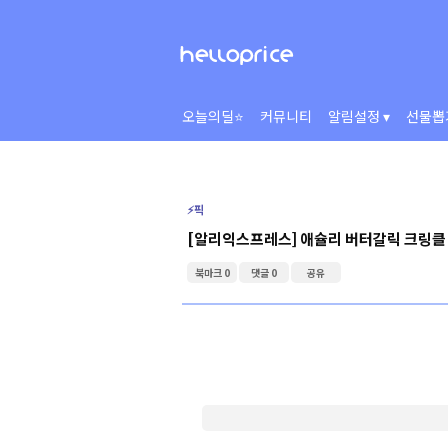
오늘의딜⭐
커뮤니티
알림설정 ▾
선물뽑
⚡️픽
[알리익스프레스] 애슐리 버터갈릭 크링클 
북마크 0
댓글 0
공유