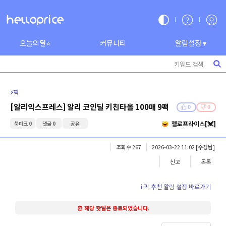
오늘의딜⭐
커뮤니티
알림설정 ▾
⚡️픽
[알리익스프레스] 알리 코인딜 키친타올 100매 9팩
0
0
헬로프라이스[💓]
북마크 0
댓글 0
공유
조회수 267
2026-03-22 11:02
[수정됨]
신고
목록
ℹ️ 픽 추천 알림 설정 바로가기
⏰ 해당 핫딜은 종료되었습니다.