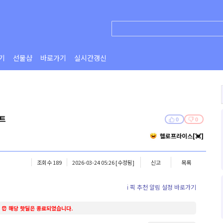
기
선물샵
바로가기
실시간갱신
니트
0
0
헬로프라이스[💓]
조회수 189
2026-03-24 05:26
[수정됨]
신고
목록
ℹ️ 픽 추천 알림 설정 바로가기
⏰ 해당 핫딜은 종료되었습니다.