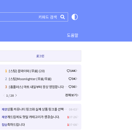
도움말
로그인
1
[스팀] 문라이터 (무료) (20)
144
2
[스팀]Moonlighter (무료/무료)
34
3
[홈플러스] 마트 내일부터 정상 영업합니다 / 익스프레스 금주 전단 (46)
30
1 / 28
전체보기
상품 커뮤니티 링크와 실제 상품 링크를 선택해서 들어갈 수 있으면 좋을거 같아요!
제안
08-03
개드립에도 핫딜 카테고리가 생겼습니다.
제안
1
07-26
축하드립니다
잡담
1
07-08