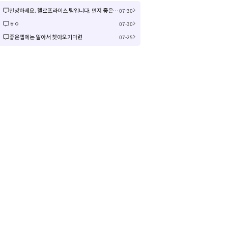
안녕하세요. 헬로프라이스 팀입니다. 먼저 좋은 제안을 주셔서 감사합니다! 신규 커뮤니티 연동은 작업이 크게 예상되어 검토 후 진행여부, 진행 시 추가 일정을 공유드리겠습니다! 감사합니다.
07-30
ㅎㅇ
07-30
좋은앱에는 알아서 찾아오기마련
07-25