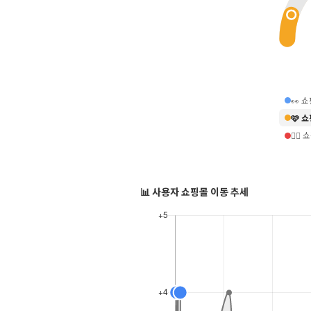
👀 
🩷 
❤️‍
📊 사용자 쇼핑몰 이동 추세