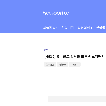
오늘의딜⭐
커뮤니티
알림설정 ▾
선물뽑
⚡️픽
[4910] 유니클로 워셔블 크루넥 스웨터 
북마크 0
댓글 0
공유