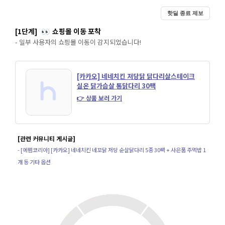
핫딜 종료 제보
[1단계]
쇼핑몰 이동 포착
👀
- 일부 사용자의 쇼핑몰 이동이 감지되었습니다!
[카카오] 네네치킨 저당닭 닭다리살스테이크
실온 닭가슴살 통닭다리 30팩
👉 상품 보러 가기
[관련 커뮤니티 게시글]
- [에펨코리아] [카카오] 네네치킨 네꼬닭 저당 순살닭다리 5종 30팩 + 사은품 주먹밥 1
개 등 기타 옵션