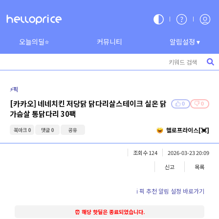
오늘의딜⭐
커뮤니티
알림설정 ▾
⚡️픽
[카카오] 네네치킨 저당닭 닭다리살스테이크 실온 닭
0
0
가슴살 통닭다리 30팩
헬로프라이스[💓]
북마크 0
댓글 0
공유
조회수 124
2026-03-23 20:09
신고
목록
ℹ️ 픽 추천 알림 설정 바로가기
⏰ 해당 핫딜은 종료되었습니다.