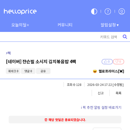
오늘의딜⭐
커뮤니티
알림설정 ▾
⚡️픽
[네이버] 쟌슨빌 소시지 김치볶음밥 4팩
0
0
헬로프라이스[💓]
북마크 0
댓글 0
공유
조회수 128
2026-03-24 17:22
[수정됨]
신고
목록
ℹ️ 픽 추천 알림 설정 바로가기
⏰ 해당 핫딜은 종료되었습니다.