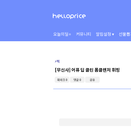
오늘의딜⭐
커뮤니티
알림설정 ▾
선물뽑
⚡️픽
[무신사] 어퓨 딥 클린 폼클렌저 휘핑
북마크 0
댓글 0
공유