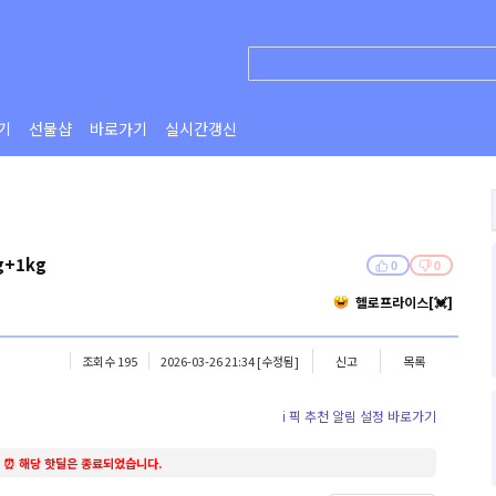
기
선물샵
바로가기
실시간갱신
g+1kg
0
0
헬로프라이스[💓]
조회수 195
2026-03-26 21:34
[수정됨]
신고
목록
ℹ️ 픽 추천 알림 설정 바로가기
⏰ 해당 핫딜은 종료되었습니다.