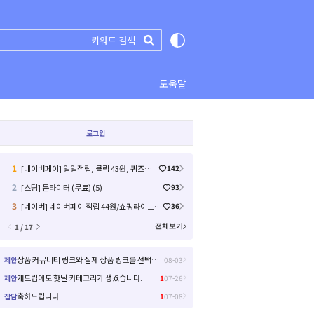
도움말
로그인
1
[네이버페이] 일일적립, 클릭 43원, 퀴즈미션, 라이브예고 17원 (20)
142
2
[스팀] 문라이터 (무료) (5)
93
3
[네이버] 네이버페이 적립 44원/쇼핑라이브/12원 종합 차트 (26.8.6) (원 10 원 / 배송비 0)
36
1 / 17
전체보기
상품 커뮤니티 링크와 실제 상품 링크를 선택해서 들어갈 수 있으면 좋을거 같아요!
제안
08-03
개드립에도 핫딜 카테고리가 생겼습니다.
제안
1
07-26
축하드립니다
잡담
1
07-08