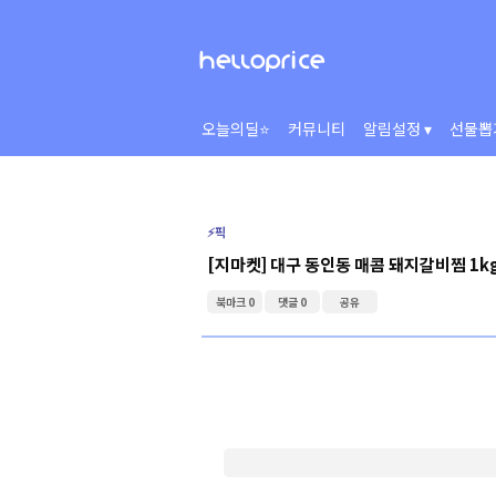
오늘의딜⭐
커뮤니티
알림설정 ▾
선물뽑
⚡️픽
[지마켓] 대구 동인동 매콤 돼지갈비찜 1k
북마크 0
댓글 0
공유