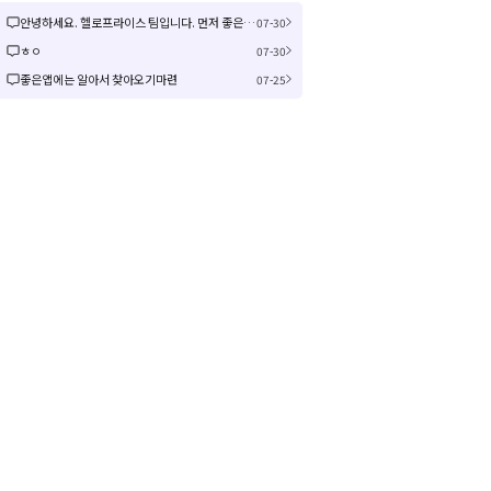
안녕하세요. 헬로프라이스 팀입니다. 먼저 좋은 제안을 주셔서 감사합니다! 신규 커뮤니티 연동은 작업이 크게 예상되어 검토 후 진행여부, 진행 시 추가 일정을 공유드리겠습니다! 감사합니다.
07-30
ㅎㅇ
07-30
좋은앱에는 알아서 찾아오기마련
07-25