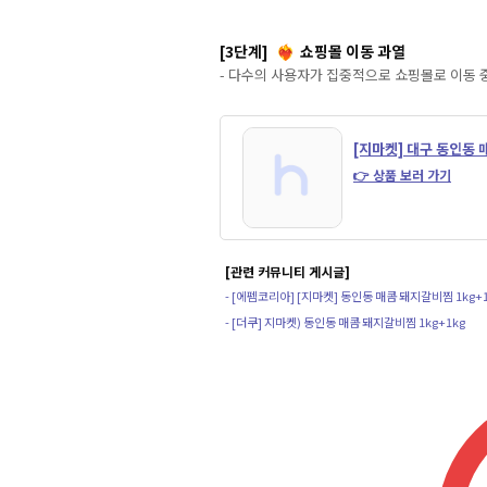
[3단계]
쇼핑몰 이동 과열
❤️‍🔥
- 다수의 사용자가 집중적으로 쇼핑몰로 이동 
[지마켓] 대구 동인동 
👉 상품 보러 가기
[관련 커뮤니티 게시글]
- [에펨코리아] [지마켓] 동인동 매콤 돼지갈비찜 1kg+1
- [더쿠] 지마켓) 동인동 매콤 돼지갈비찜 1kg+1kg