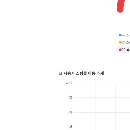
👀 
🩷 
❤️‍
📊 사용자 쇼핑몰 이동 추세