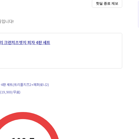
핫딜 종료 제보
중입니다!
리 크런치즈엣지 피자 4판 세트
자 4판 세트(트리플치즈2+페퍼로니2)
(19,900/무료)