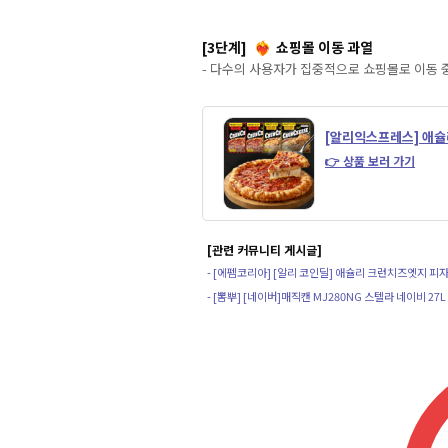
[3단계]
쇼핑몰 이동 과열
❤️‍🔥
- 다수의 사용자가 집중적으로 쇼핑몰로 이동 
[알리익스프레스] 애슐
👉 상품 보러 가기
[관련 커뮤니티 게시글]
- [에펨코리아] [알리 코인딜] 애슐리 크런치즈엣지 피
- [뽐뿌] [네이버]매직캔 MJ280NG 스텔라 네이비 27L 