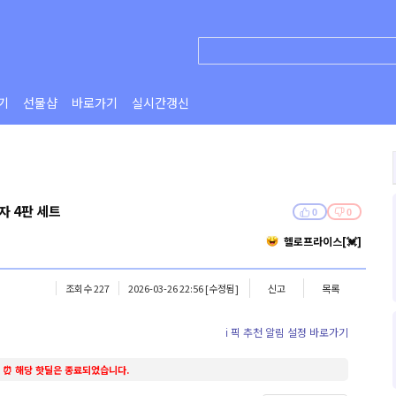
기
선물샵
바로가기
실시간갱신
자 4판 세트
0
0
헬로프라이스[💓]
조회수 227
2026-03-26 22:56
[수정됨]
신고
목록
ℹ️ 픽 추천 알림 설정 바로가기
⏰ 해당 핫딜은 종료되었습니다.