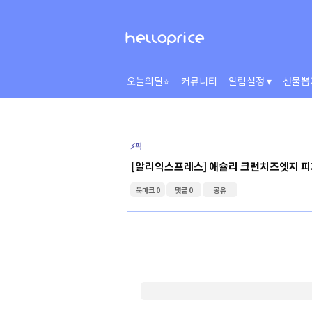
오늘의딜⭐
커뮤니티
알림설정 ▾
선물뽑
⚡️픽
[알리익스프레스] 애슐리 크런치즈엣지 피
북마크 0
댓글 0
공유