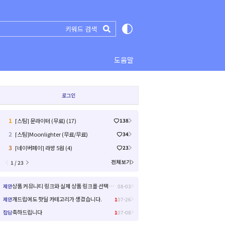
도움말
로그인
1
[스팀] 문라이터 (무료) (17)
138
2
[스팀]Moonlighter (무료/무료)
34
3
[네이버페이] 라방 5원 (4)
23
1 / 23
전체보기
상품 커뮤니티 링크와 실제 상품 링크를 선택해서 들어갈 수 있으면 좋을거 같아요!
제안
08-03
개드립에도 핫딜 카테고리가 생겼습니다.
제안
1
07-26
축하드립니다
잡담
1
07-08