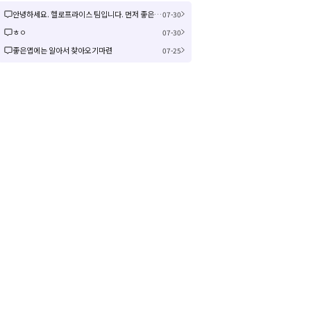
안녕하세요. 헬로프라이스 팀입니다. 먼저 좋은 제안을 주셔서 감사합니다! 신규 커뮤니티 연동은 작업이 크게 예상되어 검토 후 진행여부, 진행 시 추가 일정을 공유드리겠습니다! 감사합니다.
07-30
ㅎㅇ
07-30
좋은앱에는 알아서 찾아오기마련
07-25