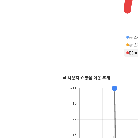
👀 
🩷 
❤️‍
📊 사용자 쇼핑몰 이동 추세