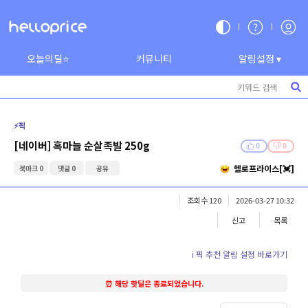
오늘의딜⭐
커뮤니티
알림설정 ▾
⚡️픽
[네이버] 흑마늘 순살족발 250g
0
0
헬로프라이스[💓]
북마크 0
댓글 0
공유
조회수 120
2026-03-27 10:32
신고
목록
ℹ️ 픽 추천 알림 설정 바로가기
⏰ 해당 핫딜은 종료되었습니다.