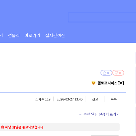
기
선물샵
바로가기
실시간갱신
0
0
헬로프라이스[💓]
조회수 119
2026-03-27 13:40
신고
목록
ℹ️ 픽 추천 알림 설정 바로가기
⏰ 해당 핫딜은 종료되었습니다.