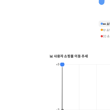
👀 
🩷 
❤️‍
📊 사용자 쇼핑몰 이동 추세