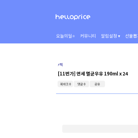
오늘의딜⭐
커뮤니티
알림설정 ▾
선물뽑
⚡️픽
[11번가] 연세 멸균우유 190ml x 24
북마크 0
댓글 0
공유