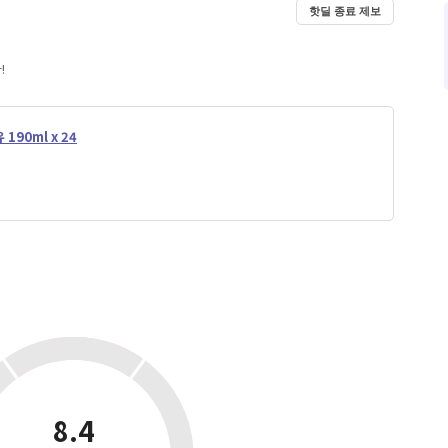
핫딜 종료 제보
!
190ml x 24
8.4