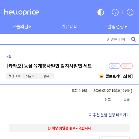
오늘의딜⭐
커뮤니티
알림설정 ▾
⚡️픽
[카카오] 농심 육개장사발면 김치사발면 세트
0
0
헬로프라이스[💓]
북마크 0
댓글 0
공유
조회수 168
2026-03-27 19:30
[수정됨]
신고
목록
ℹ️ 픽 추천 알림 설정 바로가기
⏰ 해당 핫딜은 종료되었습니다.