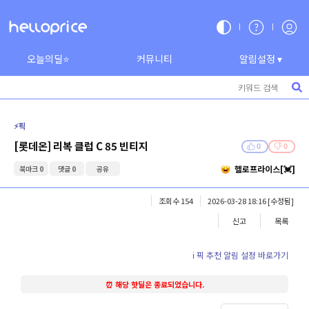
오늘의딜⭐
커뮤니티
알림설정 ▾
⚡️픽
[롯데온] 리복 클럽 C 85 빈티지
0
0
헬로프라이스[💓]
북마크 0
댓글 0
공유
조회수 154
2026-03-28 18:16
[수정됨]
신고
목록
ℹ️ 픽 추천 알림 설정 바로가기
⏰ 해당 핫딜은 종료되었습니다.