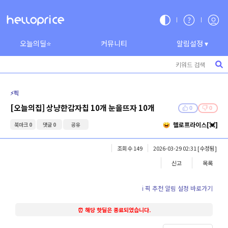
오늘의딜⭐
커뮤니티
알림설정 ▾
⚡️픽
[오늘의집] 상냥한감자칩 10개 눈을뜨자 10개
0
0
헬로프라이스[💓]
북마크 0
댓글 0
공유
조회수 149
2026-03-29 02:31
[수정됨]
신고
목록
ℹ️ 픽 추천 알림 설정 바로가기
⏰ 해당 핫딜은 종료되었습니다.