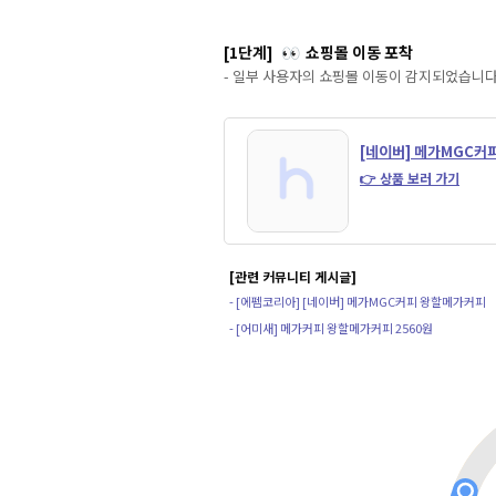
[1단계]
쇼핑몰 이동 포착
👀
- 일부 사용자의 쇼핑몰 이동이 감지되었습니다
[네이버] 메가MGC커
👉 상품 보러 가기
[관련 커뮤니티 게시글]
- [에펨코리아] [네이버] 메가MGC커피 왕할메가커피
- [어미새] 메가커피 왕할메가커피 2560원