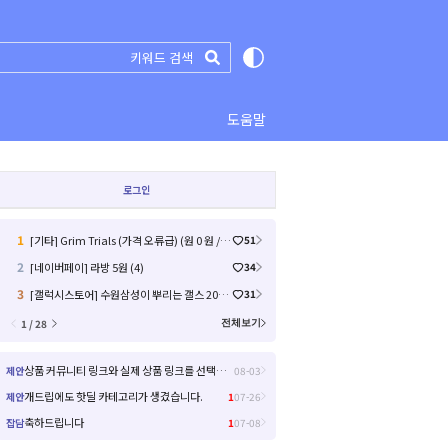
도움말
로그인
1
[기타] Grim Trials (가격 오류급) (원 0 원 / 배송비 무료)
51
2
[네이버페이] 라방 5원 (4)
34
3
[갤럭시스토어] 수원삼성이 뿌리는 갤스 2000원 쿠폰 (0원 / 배송비 무료)
31
1 / 28
전체보기
상품 커뮤니티 링크와 실제 상품 링크를 선택해서 들어갈 수 있으면 좋을거 같아요!
제안
08-03
개드립에도 핫딜 카테고리가 생겼습니다.
제안
1
07-26
축하드립니다
잡담
1
07-08