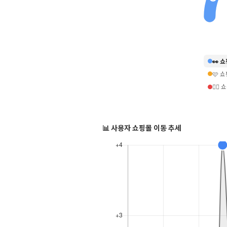
👀 
🩷 
❤️‍
📊 사용자 쇼핑몰 이동 추세