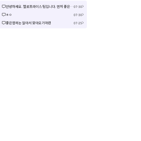
안녕하세요. 헬로프라이스 팀입니다. 먼저 좋은 제안을 주셔서 감사합니다! 신규 커뮤니티 연동은 작업이 크게 예상되어 검토 후 진행여부, 진행 시 추가 일정을 공유드리겠습니다! 감사합니다.
07-30
ㅎㅇ
07-30
좋은앱에는 알아서 찾아오기마련
07-25