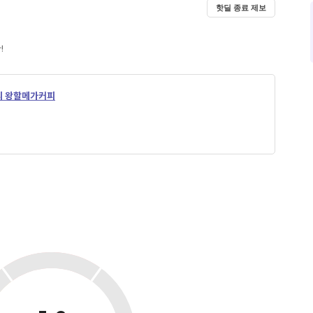
핫딜 종료 제보
!
피 왕할메가커피