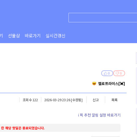
기
선물샵
바로가기
실시간갱신
0
0
헬로프라이스[💓]
조회수 122
2026-03-29 23:26
[수정됨]
신고
목록
ℹ️ 픽 추천 알림 설정 바로가기
⏰ 해당 핫딜은 종료되었습니다.