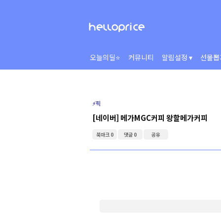
오늘의딜⭐
커뮤니티
알림설정 ▾
선물뽑
⚡️픽
[네이버] 메가MGC커피 왕할메가커피
북마크 0
댓글 0
공유