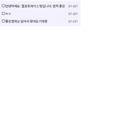
안녕하세요. 헬로프라이스 팀입니다. 먼저 좋은 제안을 주셔서 감사합니다! 신규 커뮤니티 연동은 작업이 크게 예상되어 검토 후 진행여부, 진행 시 추가 일정을 공유드리겠습니다! 감사합니다.
07-30
ㅎㅇ
07-30
좋은앱에는 알아서 찾아오기마련
07-25