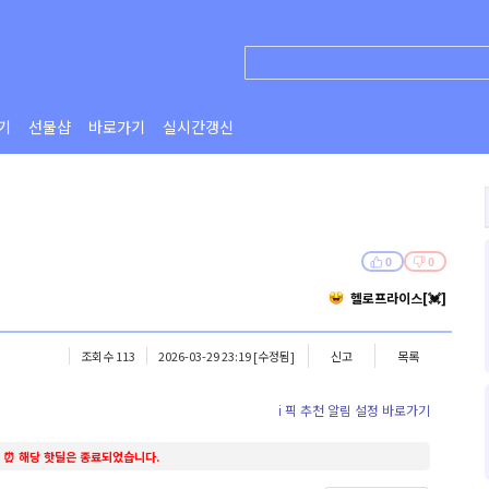
기
선물샵
바로가기
실시간갱신
0
0
헬로프라이스[💓]
조회수 113
2026-03-29 23:19
[수정됨]
신고
목록
ℹ️ 픽 추천 알림 설정 바로가기
⏰ 해당 핫딜은 종료되었습니다.