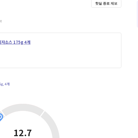
핫딜 종료 제보
!
피자소스 175g 4개
g, 4개
12.7