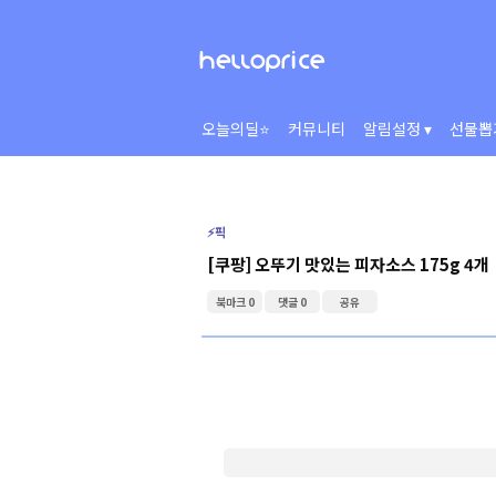
오늘의딜⭐
커뮤니티
알림설정 ▾
선물뽑
⚡️픽
[쿠팡] 오뚜기 맛있는 피자소스 175g 4개
북마크 0
댓글 0
공유