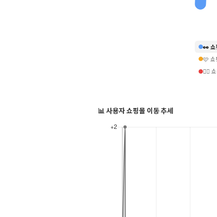
👀 
🩷 
❤️‍
📊 사용자 쇼핑몰 이동 추세