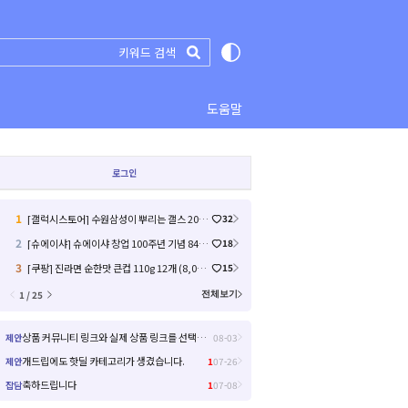
도움말
로그인
1
[갤럭시스토어] 수원삼성이 뿌리는 갤스 2000원 쿠폰 (0원 / 배송비 무료)
32
2
[슈에이샤] 슈에이샤 창업 100주년 기념 84작품 일부 무료 공개 (0원 / 배송비 무료)
18
3
[쿠팡] 진라면 순한맛 큰컵 110g 12개 (8,000원/무료) (4)
15
1 / 25
전체보기
상품 커뮤니티 링크와 실제 상품 링크를 선택해서 들어갈 수 있으면 좋을거 같아요!
제안
08-03
개드립에도 핫딜 카테고리가 생겼습니다.
제안
1
07-26
축하드립니다
잡담
1
07-08