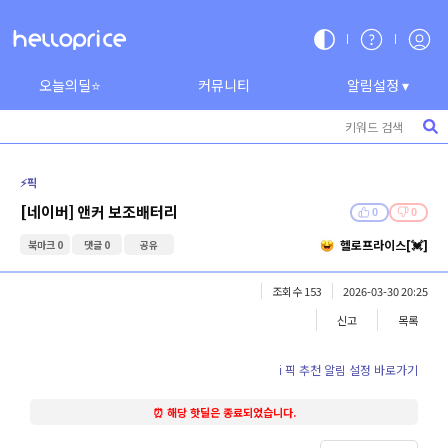
오늘의딜⭐
커뮤니티
알림설정 ▾
⚡️픽
[네이버] 앤커 보조배터리
0
0
헬로프라이스[💓]
북마크 0
댓글 0
공유
조회수 153
2026-03-30 20:25
신고
목록
ℹ️ 픽 추천 알림 설정 바로가기
⏰ 해당 핫딜은 종료되었습니다.