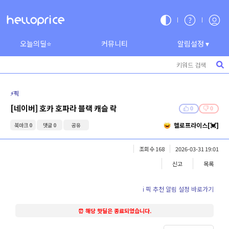
오늘의딜⭐
커뮤니티
알림설정 ▾
⚡️픽
[네이버] 호카 호파라 블랙 캐슬 락
0
0
헬로프라이스[💓]
북마크 0
댓글 0
공유
조회수 168
2026-03-31 19:01
신고
목록
ℹ️ 픽 추천 알림 설정 바로가기
⏰ 해당 핫딜은 종료되었습니다.