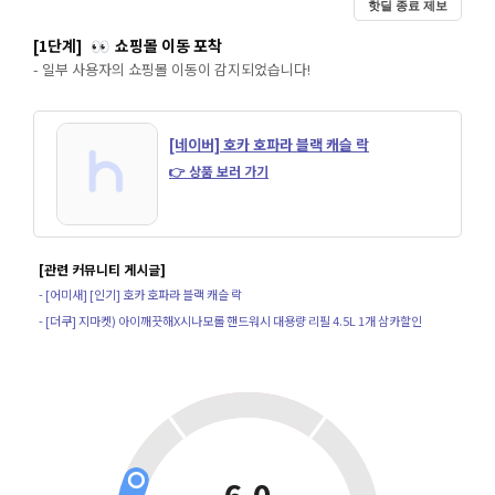
핫딜 종료 제보
[1단계]
쇼핑몰 이동 포착
👀
- 일부 사용자의 쇼핑몰 이동이 감지되었습니다!
[네이버] 호카 호파라 블랙 캐슬 락
👉 상품 보러 가기
[관련 커뮤니티 게시글]
- [어미새] [인기] 호카 호파라 블랙 캐슬 락
- [더쿠] 지마켓) 아이깨끗해X시나모롤 핸드워시 대용량 리필 4.5L 1개 삼카할인