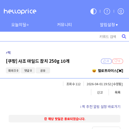
오늘의딜⭐
커뮤니티
알림설정 ▾
⚡️픽
[쿠팡] 사조 마일드 참치 250g 10개
0
0
헬로프라이스[💓]
북마크 0
댓글 0
공유
조회수 112
2026-04-01 19:52
[수정됨]
신고
목록
ℹ️ 픽 추천 알림 설정 바로가기
⏰ 해당 핫딜은 종료되었습니다.