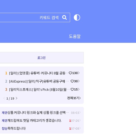
도움말
로그인
1
[알리] (업뎃중) 유튜버·커뮤니티 8월 공동구매 모음 (원 0 원 / 배송비 무료)
130
2
[AliExpress] [알리/직구]유튜버 공동구매 상품 종류별 모음 (0원 / 배송비 무료)
30
3
[알리익스프레스] 알리's Pick (8월10일(월)~8월13일(목)) (10)
15
1 / 19
전체보기
상품 커뮤니티 링크와 실제 상품 링크를 선택해서 들어갈 수 있으면 좋을거 같아요!
제안
08-03
개드립에도 핫딜 카테고리가 생겼습니다.
제안
1
07-26
축하드립니다
잡담
1
07-08