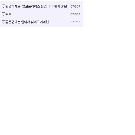
안녕하세요. 헬로프라이스 팀입니다. 먼저 좋은 제안을 주셔서 감사합니다! 신규 커뮤니티 연동은 작업이 크게 예상되어 검토 후 진행여부, 진행 시 추가 일정을 공유드리겠습니다! 감사합니다.
07-30
ㅎㅇ
07-30
좋은앱에는 알아서 찾아오기마련
07-25