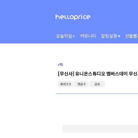
오늘의딜⭐
커뮤니티
알림설정 ▾
선물뽑
⚡️픽
[무신사] 유니온스튜디오 멤버스데이 무
북마크 0
댓글 0
공유