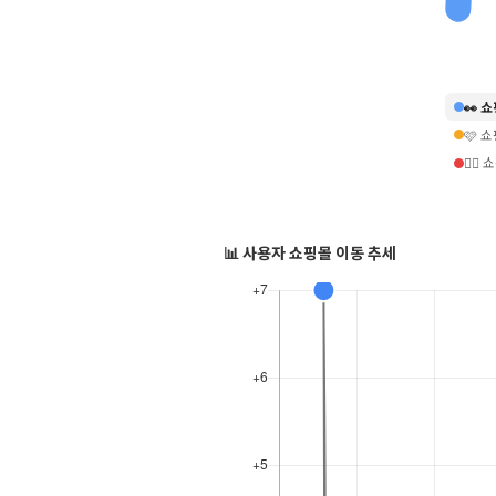
👀 
🩷 
❤️‍
📊 사용자 쇼핑몰 이동 추세