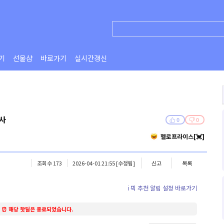
기
선물샵
바로가기
실시간갱신
신사
0
0
헬로프라이스[💓]
조회수 173
2026-04-01 21:55
[수정됨]
신고
목록
ℹ️ 픽 추천 알림 설정 바로가기
⏰ 해당 핫딜은 종료되었습니다.