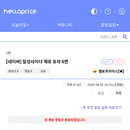
오늘의딜⭐
커뮤니티
알림설정 ▾
⚡️픽
[네이버] 칠성사이다 제로 유자 6캔
0
0
헬로프라이스[💓]
북마크 0
댓글 0
공유
조회수 162
2026-04-02 16:23
[수정됨]
신고
목록
ℹ️ 픽 추천 알림 설정 바로가기
⏰ 해당 핫딜은 종료되었습니다.