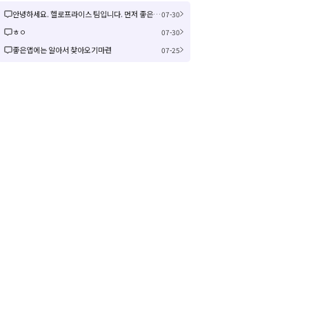
안녕하세요. 헬로프라이스 팀입니다. 먼저 좋은 제안을 주셔서 감사합니다! 신규 커뮤니티 연동은 작업이 크게 예상되어 검토 후 진행여부, 진행 시 추가 일정을 공유드리겠습니다! 감사합니다.
07-30
ㅎㅇ
07-30
좋은앱에는 알아서 찾아오기마련
07-25