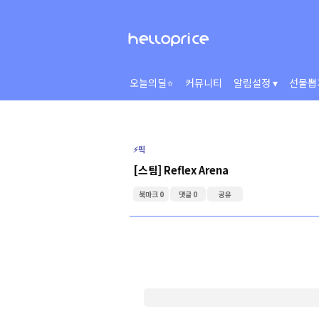
오늘의딜⭐
커뮤니티
알림설정 ▾
선물뽑
⚡️픽
[스팀] Reflex Arena
북마크 0
댓글 0
공유