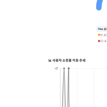
👀 
🩷 
❤️‍
📊 사용자 쇼핑몰 이동 추세