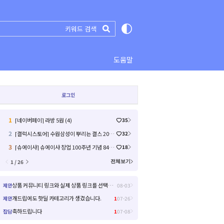
도움말
로그인
1
[네이버페이] 라방 5원 (4)
35
2
[갤럭시스토어] 수원삼성이 뿌리는 갤스 2000원 쿠폰 (0원 / 배송비 무료)
32
3
[슈에이샤] 슈에이샤 창업 100주년 기념 84작품 일부 무료 공개 (0원 / 배송비 무료)
18
1 / 26
전체보기
상품 커뮤니티 링크와 실제 상품 링크를 선택해서 들어갈 수 있으면 좋을거 같아요!
제안
08-03
개드립에도 핫딜 카테고리가 생겼습니다.
제안
1
07-26
축하드립니다
잡담
1
07-08