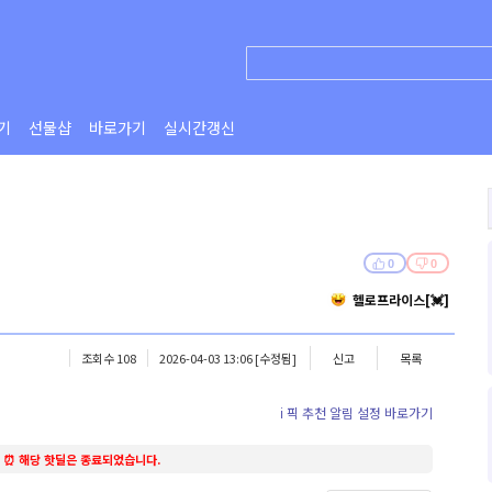
기
선물샵
바로가기
실시간갱신
0
0
헬로프라이스[💓]
조회수 108
2026-04-03 13:06
[수정됨]
신고
목록
ℹ️ 픽 추천 알림 설정 바로가기
⏰ 해당 핫딜은 종료되었습니다.