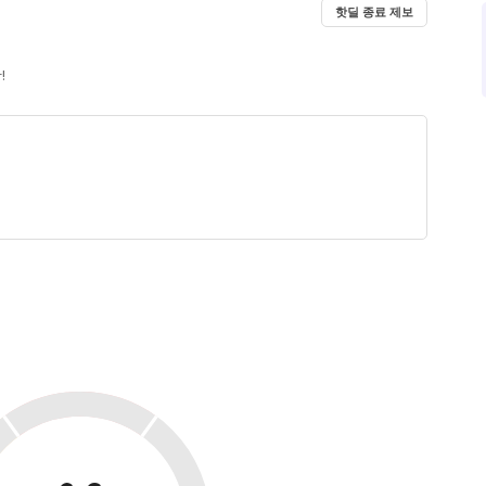
핫딜 종료 제보
!