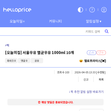
오늘의딜⭐
커뮤니티
알림설정 ▾
⚡️픽
[오늘의집] 서울우유 멸균우유 1000ml 10개
0
0
헬로프라이스[💓]
북마크 0
댓글 0
공유
조회수 103
2026-04-05 13:33
[수정됨]
신고
목록
ℹ️ 픽 추천 알림 설정 바로가기
⏰ 해당 핫딜은 종료되었습니다.