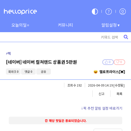
오늘의딜⭐
커뮤니티
알림설정 ▾
⚡️픽
[네이버] 네이버 컬쳐랜드 상품권 5만원
0
0
헬로프라이스[💓]
북마크 0
댓글 0
공유
조회수 192
2026-04-09 14:19
[수정됨]
신고
목록
ℹ️ 픽 추천 알림 설정 바로가기
⏰ 해당 핫딜은 종료되었습니다.