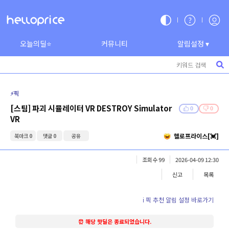
오늘의딜⭐
커뮤니티
알림설정 ▾
⚡️픽
[스팀] 파괴 시뮬레이터 VR DESTROY Simulator
0
0
VR
헬로프라이스[💓]
북마크 0
댓글 0
공유
조회수 99
2026-04-09 12:30
신고
목록
ℹ️ 픽 추천 알림 설정 바로가기
⏰ 해당 핫딜은 종료되었습니다.