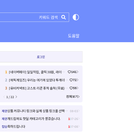
도움말
로그인
1
[네이버페이] 일일적립, 클릭 38원, 라이브예고 2원 (17)
141
2
[에픽게임즈] 우리는 여기에 있었다 투게더 (무료) (4)
72
3
[유비커넥트] 고스트 리콘 퓨처 솔져 (무료) (30)
59
1 / 22
전체보기
상품 커뮤니티 링크와 실제 상품 링크를 선택해서 들어갈 수 있으면 좋을거 같아요!
제안
08-03
개드립에도 핫딜 카테고리가 생겼습니다.
제안
1
07-26
축하드립니다
잡담
1
07-08