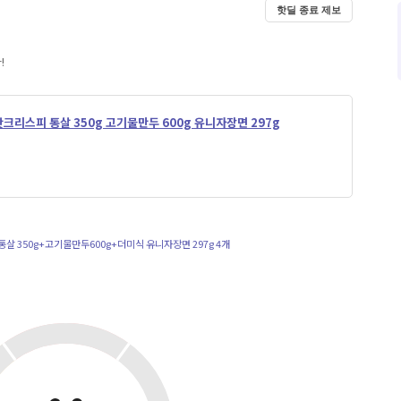
핫딜 종료 제보
!
핫크리스피 통살 350g 고기물만두 600g 유니자장면 297g
 통살 350g+고기물만두600g+더미식 유니자장면 297g 4개