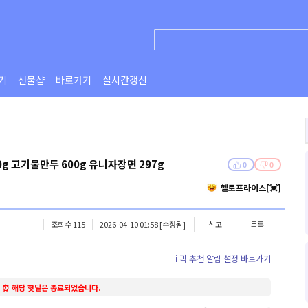
기
선물샵
바로가기
실시간갱신
g 고기물만두 600g 유니자장면 297g
0
0
헬로프라이스[💓]
조회수 115
2026-04-10 01:58
[수정됨]
신고
목록
ℹ️ 픽 추천 알림 설정 바로가기
⏰ 해당 핫딜은 종료되었습니다.