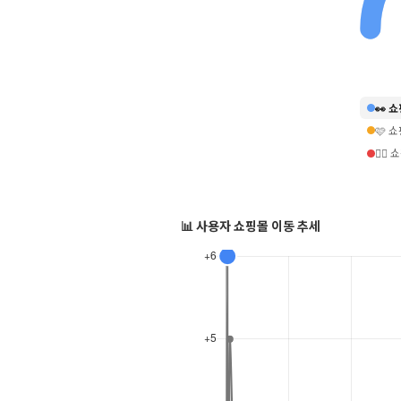
👀 
🩷 
❤️‍
📊 사용자 쇼핑몰 이동 추세