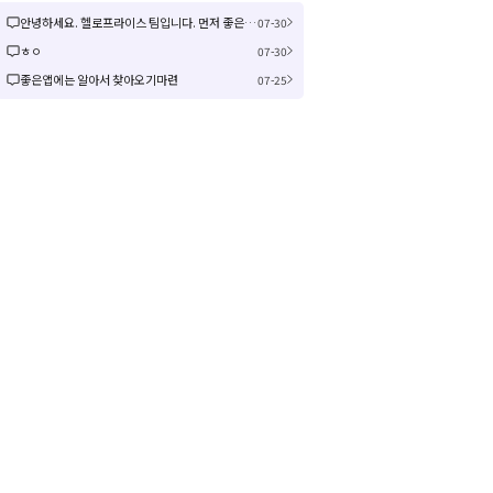
안녕하세요. 헬로프라이스 팀입니다. 먼저 좋은 제안을 주셔서 감사합니다! 신규 커뮤니티 연동은 작업이 크게 예상되어 검토 후 진행여부, 진행 시 추가 일정을 공유드리겠습니다! 감사합니다.
07-30
ㅎㅇ
07-30
좋은앱에는 알아서 찾아오기마련
07-25