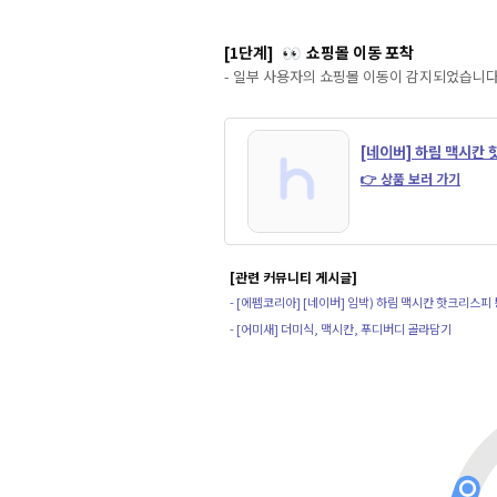
[1단계]
쇼핑몰 이동 포착
👀
- 일부 사용자의 쇼핑몰 이동이 감지되었습니다
[네이버] 하림 맥시칸 
👉 상품 보러 가기
[관련 커뮤니티 게시글]
- [에펨코리아] [네이버] 임박) 하림 맥시칸 핫크리스피
- [어미새] 더미식, 맥시칸, 푸디버디 골라담기