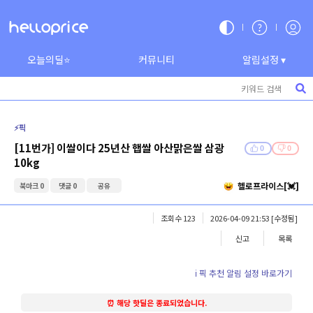
오늘의딜⭐
커뮤니티
알림설정 ▾
⚡️픽
[11번가] 이쌀이다 25년산 햅쌀 아산맑은쌀 삼광
0
0
10kg
헬로프라이스[💓]
북마크 0
댓글 0
공유
조회수 123
2026-04-09 21:53
[수정됨]
신고
목록
ℹ️ 픽 추천 알림 설정 바로가기
⏰ 해당 핫딜은 종료되었습니다.