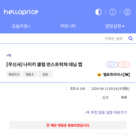
오늘의딜⭐
커뮤니티
알림설정 ▾
⚡️픽
[무신사] 나이키 클럽 언스트럭처 데님 캡
0
0
헬로프라이스[💓]
북마크 0
댓글 0
공유
조회수 140
2026-04-11 00:24
[수정됨]
신고
목록
ℹ️ 픽 추천 알림 설정 바로가기
⏰ 해당 핫딜은 종료되었습니다.