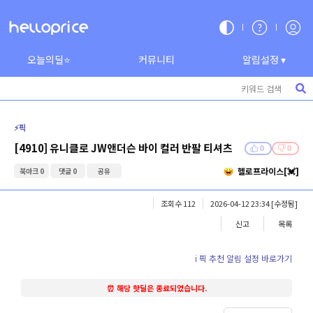
오늘의딜⭐
커뮤니티
알림설정 ▾
⚡️픽
[4910] 유니클로 JW앤더슨 바이 컬러 반팔 티셔츠
0
0
헬로프라이스[💓]
북마크 0
댓글 0
공유
조회수 112
2026-04-12 23:34
[수정됨]
신고
목록
ℹ️ 픽 추천 알림 설정 바로가기
⏰ 해당 핫딜은 종료되었습니다.