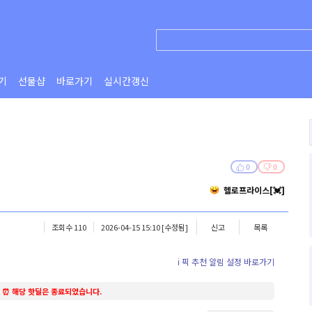
기
선물샵
바로가기
실시간갱신
0
0
헬로프라이스[💓]
조회수 110
2026-04-15 15:10
[수정됨]
신고
목록
ℹ️ 픽 추천 알림 설정 바로가기
⏰ 해당 핫딜은 종료되었습니다.