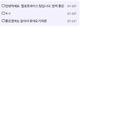
안녕하세요. 헬로프라이스 팀입니다. 먼저 좋은 제안을 주셔서 감사합니다! 신규 커뮤니티 연동은 작업이 크게 예상되어 검토 후 진행여부, 진행 시 추가 일정을 공유드리겠습니다! 감사합니다.
07-30
ㅎㅇ
07-30
좋은앱에는 알아서 찾아오기마련
07-25