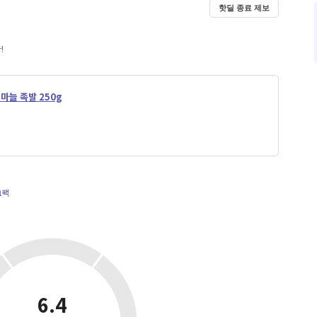
핫딜 종료 제보
!
마늘 족발 250g
1팩
6.4