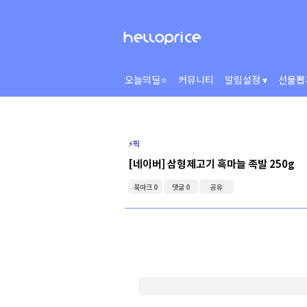
오늘의딜⭐
커뮤니티
알림설정 ▾
선물뽑
⚡️픽
[네이버] 삼형제고기 흑마늘 족발 250g
북마크 0
댓글 0
공유