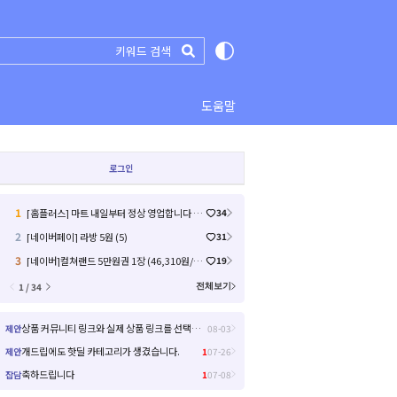
도움말
로그인
1
[홈플러스] 마트 내일부터 정상 영업합니다 / 익스프레스 금주 전단 (61)
34
2
[네이버페이] 라방 5원 (5)
31
3
[네이버]컬쳐랜드 5만원권 1장 (46,310원/무료)
19
1 / 34
전체보기
상품 커뮤니티 링크와 실제 상품 링크를 선택해서 들어갈 수 있으면 좋을거 같아요!
제안
08-03
개드립에도 핫딜 카테고리가 생겼습니다.
제안
1
07-26
축하드립니다
잡담
1
07-08