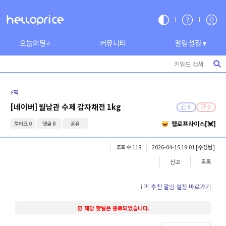
오늘의딜⭐
커뮤니티
알림설정 ▾
⚡️픽
[네이버] 월남관 수제 감자채전 1kg
0
0
헬로프라이스[💓]
북마크 0
댓글 0
공유
조회수 118
2026-04-15 19:01
[수정됨]
신고
목록
ℹ️ 픽 추천 알림 설정 바로가기
⏰ 해당 핫딜은 종료되었습니다.