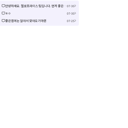
안녕하세요. 헬로프라이스 팀입니다. 먼저 좋은 제안을 주셔서 감사합니다! 신규 커뮤니티 연동은 작업이 크게 예상되어 검토 후 진행여부, 진행 시 추가 일정을 공유드리겠습니다! 감사합니다.
07-30
ㅎㅇ
07-30
좋은앱에는 알아서 찾아오기마련
07-25