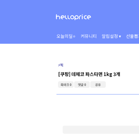
오늘의딜⭐
커뮤니티
알림설정 ▾
선물뽑
⚡️픽
[쿠팡] 데체코 파스타면 1kg 3개
북마크 0
댓글 0
공유