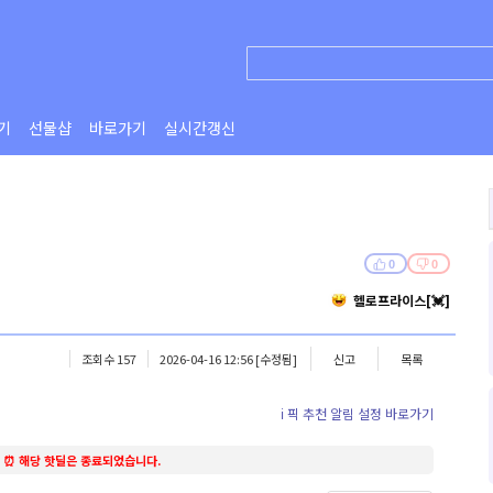
기
선물샵
바로가기
실시간갱신
0
0
헬로프라이스[💓]
조회수 157
2026-04-16 12:56
[수정됨]
신고
목록
ℹ️ 픽 추천 알림 설정 바로가기
⏰ 해당 핫딜은 종료되었습니다.