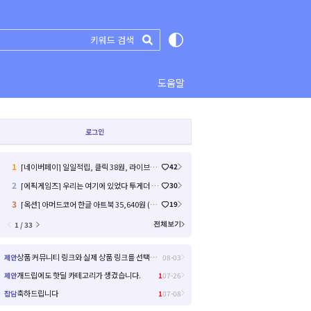
도움말
로그인
1
[네이버페이] 일일적립, 클릭 38원, 라이브예고 2원 (8)
42
2
[에픽게임즈] 우리는 여기에 있었다 투게더 (무료) (3)
30
3
[옥션] 아머드코어 한글 아트북 35,640원 (5대 카드 / 무료배송 ... (17)
19
1 / 33
전체보기
상품 커뮤니티 링크와 실제 상품 링크를 선택해서 들어갈 수 있으면 좋을거 같아요!
제안
08-03
개드립에도 핫딜 카테고리가 생겼습니다.
제안
1
07-26
축하드립니다
잡담
1
07-08