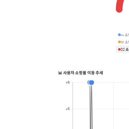
👀 
🩷 
❤️‍
📊 사용자 쇼핑몰 이동 추세