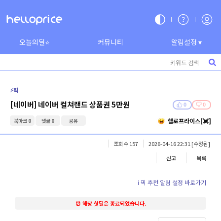
오늘의딜⭐
커뮤니티
알림설정 ▾
⚡️픽
[네이버] 네이버 컬쳐랜드 상품권 5만원
0
0
헬로프라이스[💓]
북마크 0
댓글 0
공유
조회수 157
2026-04-16 22:31
[수정됨]
신고
목록
ℹ️ 픽 추천 알림 설정 바로가기
⏰ 해당 핫딜은 종료되었습니다.