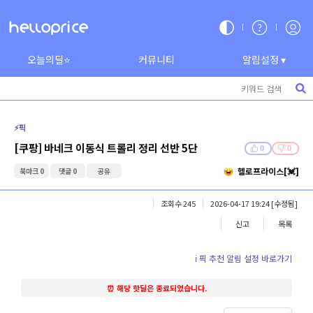
오늘의딜⭐
커뮤니티
알림설정 ▾
⚡️픽
[쿠팡] 바네크 이동식 트롤리 정리 선반 5단
0
0
헬로프라이스[💓]
북마크 0
댓글 0
공유
조회수 245
2026-04-17 19:24
[수정됨]
신고
목록
ℹ️ 픽 추천 알림 설정 바로가기
⏰ 해당 핫딜은 종료되었습니다.