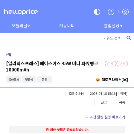
오늘의딜⭐
커뮤니티
알림설정 ▾
⚡️픽
[알리익스프레스] 베이스어스 45W 미니 파워뱅크
0
0
10000mAh
헬로프라이스[💓]
북마크 0
댓글 0
공유
조회수 244
2026-04-18 15:16
[수정됨]
신고
목록
ℹ️ 픽 추천 알림 설정 바로가기
⏰ 해당 핫딜은 종료되었습니다.