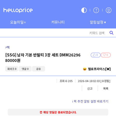
오늘의딜⭐
커뮤니티
알림설정 ▾
⚡️픽
[SSG] 남자 기본 반팔티 3장 세트 DMM26296
0
0
80000원
헬로프라이스[💓]
북마크 0
댓글 0
공유
조회수 205
2026-04-18 02:03
[수정됨]
신고
목록
ℹ️ 픽 추천 알림 설정 바로가기
⏰ 해당 핫딜은 종료되었습니다.